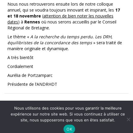
Nous nous retrouverons ensuite lors de notre colloque
annuel, qui se voudra toujours innovant et inspirant, les
17
et 18 novembre
(
attention de bien noter les nouvelles
dates
) à
Rennes
où nous serons accueillis par le Conseil
Régional de Bretagne.
Le thème «
A la recherche du temps perdu. Les DRH,
équilibristes de la concordance des temps
» sera traité de
manière originale et dynamique.
A très bientôt
Cordialement
Aurélia de Portzamparc
Présidente de l’ANDRHDT
Nous utilisons des cookies pour vous garantir la meilleure
expérience sur notre site web. Si vous continuez à utiliser ce
Accueil
Mon compte
Contact
Mentions légales
Plan du site
site, nous supposerons que vous en êtes satisfait.
OK