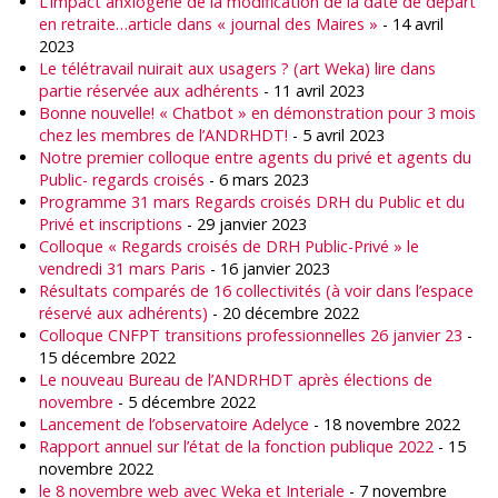
L’impact anxiogène de la modification de la date de départ
en retraite…article dans « journal des Maires »
- 14 avril
2023
Le télétravail nuirait aux usagers ? (art Weka) lire dans
partie réservée aux adhérents
- 11 avril 2023
Bonne nouvelle! « Chatbot » en démonstration pour 3 mois
chez les membres de l’ANDRHDT!
- 5 avril 2023
Notre premier colloque entre agents du privé et agents du
Public- regards croisés
- 6 mars 2023
Programme 31 mars Regards croisés DRH du Public et du
Privé et inscriptions
- 29 janvier 2023
Colloque « Regards croisés de DRH Public-Privé » le
vendredi 31 mars Paris
- 16 janvier 2023
Résultats comparés de 16 collectivités (à voir dans l’espace
réservé aux adhérents)
- 20 décembre 2022
Colloque CNFPT transitions professionnelles 26 janvier 23
-
15 décembre 2022
Le nouveau Bureau de l’ANDRHDT après élections de
novembre
- 5 décembre 2022
Lancement de l’observatoire Adelyce
- 18 novembre 2022
Rapport annuel sur l’état de la fonction publique 2022
- 15
novembre 2022
le 8 novembre web avec Weka et Interiale
- 7 novembre