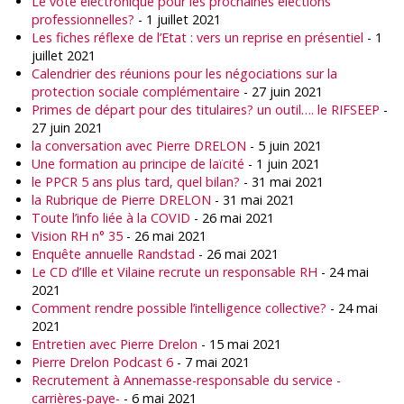
Le vote électronique pour les prochaines élections
professionnelles?
- 1 juillet 2021
Les fiches réflexe de l’Etat : vers un reprise en présentiel
- 1
juillet 2021
Calendrier des réunions pour les négociations sur la
protection sociale complémentaire
- 27 juin 2021
Primes de départ pour des titulaires? un outil…. le RIFSEEP
-
27 juin 2021
la conversation avec Pierre DRELON
- 5 juin 2021
Une formation au principe de laïcité
- 1 juin 2021
le PPCR 5 ans plus tard, quel bilan?
- 31 mai 2021
la Rubrique de Pierre DRELON
- 31 mai 2021
Toute l’info liée à la COVID
- 26 mai 2021
Vision RH n° 35
- 26 mai 2021
Enquête annuelle Randstad
- 26 mai 2021
Le CD d’Ille et Vilaine recrute un responsable RH
- 24 mai
2021
Comment rendre possible l’intelligence collective?
- 24 mai
2021
Entretien avec Pierre Drelon
- 15 mai 2021
Pierre Drelon Podcast 6
- 7 mai 2021
Recrutement à Annemasse-responsable du service -
carrières-paye-
- 6 mai 2021