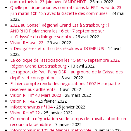
contractuels le 23 juin avec l’ANDRHDT
- 25 mai 2022
Quelle politique pour les contrats dans la FPT- web du 23
juin matin 10h-12h avec la Gazette des communes
- 24 mai
2022
2022 au Conseil Régional Grand Est à Strasbourg : l’
ANDRHDT planchera les 16 et 17 septembre sur
« l’Odyssée du dialogue social »
- 26 avril 2022
Vision RH avril 22
- 25 avril 2022
« Des galères et difficultés résolues » DOMPLUS
- 14 avril
2022
Le colloque de l’association les 15 et 16 septembre 2022
Région Grand Est Strasbourg
- 13 avril 2022
Le rapport de Paul Peny DSRH au groupe de la Caisse des
dépôts et consignations
- 8 avril 2022
Fichier compte rendu des négociations 1607 H sur partie
réservée aux adhérents
- 1 avril 2022
Vision RH n° 43 Mars 2022
- 28 mars 2022
Vision RH 42
- 25 février 2022
Infocoronavirus n°104
- 25 janvier 2022
Vision RH n° 22
- 25 janvier 2022
Comment la négociation sur le temps de travail a abouti: un
recours à la pénibilité
- 7 janvier 2022
Infocoronavirus 101 de Nantes métropole
- 3 janvier 2022