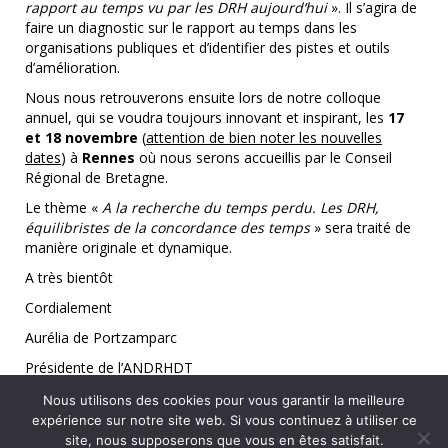
rapport au temps vu par les DRH aujourd’hui
». Il s’agira de
faire un diagnostic sur le rapport au temps dans les
organisations publiques et d’identifier des pistes et outils
d’amélioration.
Nous nous retrouverons ensuite lors de notre colloque
annuel, qui se voudra toujours innovant et inspirant, les
17
et 18 novembre
(
attention de bien noter les nouvelles
dates
) à
Rennes
où nous serons accueillis par le Conseil
Régional de Bretagne.
Le thème «
A la recherche du temps perdu. Les DRH,
équilibristes de la concordance des temps
» sera traité de
manière originale et dynamique.
A très bientôt
Cordialement
Aurélia de Portzamparc
Présidente de l’ANDRHDT
Nous utilisons des cookies pour vous garantir la meilleure
expérience sur notre site web. Si vous continuez à utiliser ce
site, nous supposerons que vous en êtes satisfait.