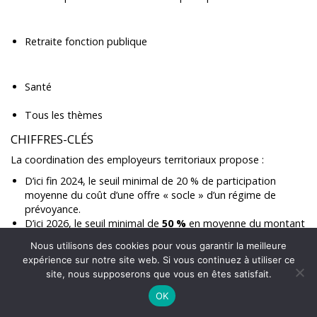
Retraite fonction publique
Santé
Tous les thèmes
CHIFFRES-CLÉS
La coordination des employeurs territoriaux propose :
D’ici fin 2024, le seuil minimal de 20 % de participation
moyenne du coût d’une offre « socle » d’un régime de
prévoyance.
D’ici 2026, le seuil minimal de
50 %
en moyenne du montant
de cotisation d’un socle minimum « santé ».
Nous utilisons des cookies pour vous garantir la meilleure
Les prises de position des acteurs territoriaux pour
expérience sur notre site web. Si vous continuez à utiliser ce
l’amélioration de la protection sociale complémentaire se font
site, nous supposerons que vous en êtes satisfait.
plus pressantes. L’objectif est clair : peser sur le gouvernement
OK
dans le cadre de l’élaboration du projet d’ordonnance, prévu
par la loi de transformation de la fonction publique, qui doit